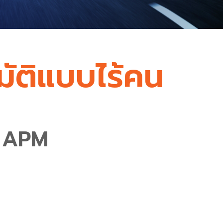
มัติแบบไร้คน
: APM