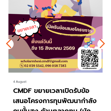
27 July
เปิดรับสมัคร ทุนโครงการดุษฎี
บัณฑิต มจพ. ทุนสนับสนุน
โครงการของนักศึกษาที่มี
คุณวุฒิปริญญาเอก ประจำ