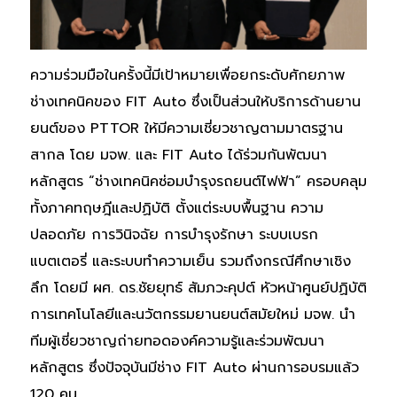
ความร่วมมือในครั้งนี้มีเป้าหมายเพื่อยกระดับศักยภาพ
ช่างเทคนิคของ FIT Auto ซึ่งเป็นส่วนให้บริการด้านยาน
ยนต์ของ PTTOR ให้มีความเชี่ยวชาญตามมาตรฐาน
สากล โดย มจพ. และ FIT Auto ได้ร่วมกันพัฒนา
หลักสูตร “ช่างเทคนิคซ่อมบำรุงรถยนต์ไฟฟ้า” ครอบคลุม
ทั้งภาคทฤษฎีและปฏิบัติ ตั้งแต่ระบบพื้นฐาน ความ
ปลอดภัย การวินิจฉัย การบำรุงรักษา ระบบเบรก
แบตเตอรี่ และระบบทำความเย็น รวมถึงกรณีศึกษาเชิง
ลึก โดยมี ผศ. ดร.ชัยยุทธ์ สัมภวะคุปต์ หัวหน้าศูนย์ปฏิบัติ
การเทคโนโลยีและนวัตกรรมยานยนต์สมัยใหม่ มจพ. นำ
ทีมผู้เชี่ยวชาญถ่ายทอดองค์ความรู้และร่วมพัฒนา
หลักสูตร ซึ่งปัจจุบันมีช่าง FIT Auto ผ่านการอบรมแล้ว
120 คน