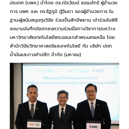
ประเทศ (บพค.) นำโดย ดร.ณิรวัฒน์ ธรรมจักร์ ผู้อำนวย
การ บพค. และ ดร.รัฐภูมิ ตู้จินดา รองผู้อำนวยการ ใน
ฐานะผู้สนับสนุนทุนวิจัย ร่วมเป็นสักขีพยาน เข้าร่วมในพิธี
ลงนามบันทึกข้อตกลงความร่วมมือทางวิชาการระหว่าง
มหาวิทยาลัยเทคโนโลยีพระจอมเกล้าพระนครเหนือ โดย
สำนักวิจัยวิทยาศาสตร์และเทคโนโลยี กับ บริษัท ปตท.
น้ำมันและการค้าปลีก จำกัด (มหาชน)