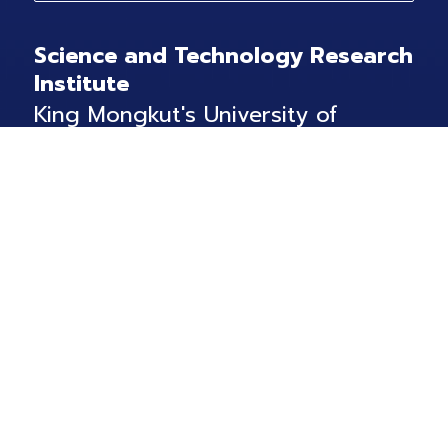
Science and Technology Research
Institute
King Mongkut's University of
Technology North Bangkok
1518 Pracharat 1 Road,Wongsawang, Bangsue,
Bangkok 10800 Thailand
Tel:
+66-2555-2000 ext. 1506
Email:
info@stri.kmutnb.ac.th