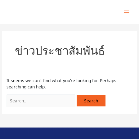
Skip
Search
Main
to
for:
content
Men
ข่าวประชาสัมพันธ์
It seems we can’t find what you’re looking for. Perhaps
searching can help.