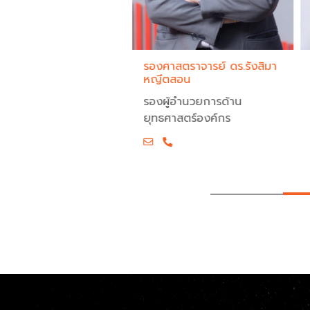
าสตราจารย์ ดร.กัมปนาท
รองศาสตราจารย์ ดร.รังสิมา
นน้อย
หญีตสอน
ำนวยการสำนักวิจัย
รองผู้อำนวยการด้าน
าศาสตร์และเทคโนโลยี
ยุทธศาสตร์องค์กร