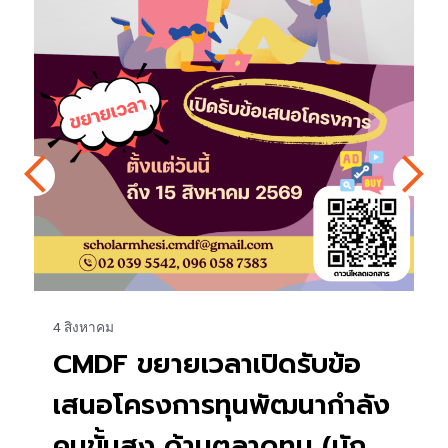
27 กรกฎาคม
เปิดรับสมัคร ทุนโครงก
บัณฑิต มจพ. ทุนสนับส
ดรับข้อ
โครงการของนักศึกษาที่
ัฒนากำลัง
คุณวุฒิปริญญาเอก ป
ทุน (นัก