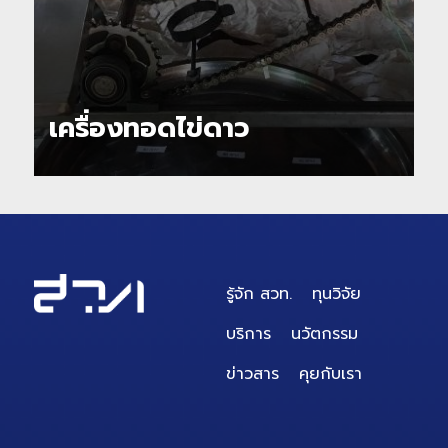
ส
ผ
เครื่องทอดไข่ดาว
แ
รู้จัก สวท.
ทุนวิจัย
บริการ
นวัตกรรม
ข่าวสาร
คุยกับเรา