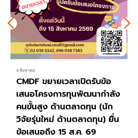
27 กรกฎาคม
เปิดรับสมัคร ทุนโครงการดุษฎี
บัณฑิต มจพ. ทุนสนับสนุน
โครงการของนักศึกษาที่มี
ง
คุณวุฒิปริญญาเอก ประจำ
ปีงบประมาณ พ.ศ. 2570 ครั้ง
ที่ 2
อ่านเพิ่มเติม