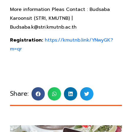
More information Pleas Contact : Budsaba
Karoonsit (STRI, KMUTNB) |
Budsaba.k@stri.kmutnb.ac.th
Registration:
https://kmutnb.link/YNwyGK?
m=qr