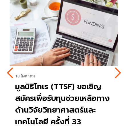
10 สิงหาคม
4 
มูลนิธิโทเร (TTSF) ขอเชิญ
เ
สมัครเพื่อรับทุนช่วยเหลือทาง
ก
ด้านวิจัยวิทยาศาสตร์และ
เ
เทคโนโลยี ครั้งที่ 33
ป